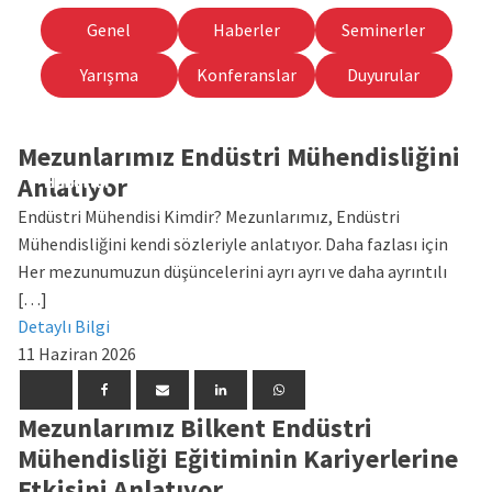
Genel
Haberler
Seminerler
Yarışma
Konferanslar
Duyurular
Mezunlarımız Endüstri Mühendisliğini
Anlatıyor
Haberler
Haberler
Haberler
Genel
Haberler
Haberler
Haberler
Haberler
Genel
Haberler
Endüstri Mühendisi Kimdir? Mezunlarımız, Endüstri
Mühendisliğini kendi sözleriyle anlatıyor. Daha fazlası için
Her mezunumuzun düşüncelerini ayrı ayrı ve daha ayrıntılı
[…]
Detaylı Bilgi
11 Haziran 2026
Mezunlarımız Bilkent Endüstri
Mühendisliği Eğitiminin Kariyerlerine
Etkisini Anlatıyor